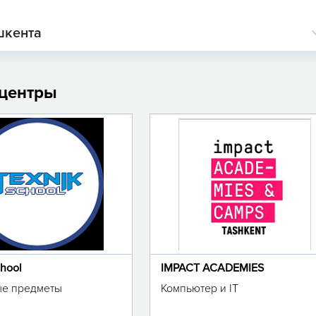
шкента
 центры
chool
IMPACT ACADEMIES
е предметы
Компьютер и IT