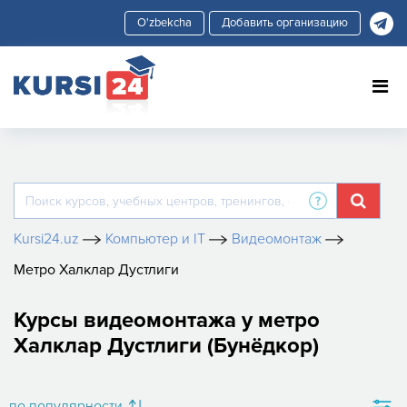
Добавить организацию
Kursi24.uz
Компьютер и IT
Видеомонтаж
Метро Халклар Дустлиги
Курсы видеомонтажа у метро
Халклар Дустлиги (Бунёдкор)
по популярности