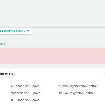
звернуть карту
нию
шкента
Мирабадский район
Мирзо-Улугбекский район
Чиланзарский район
Шайхантахурский район
Яшнабадский район