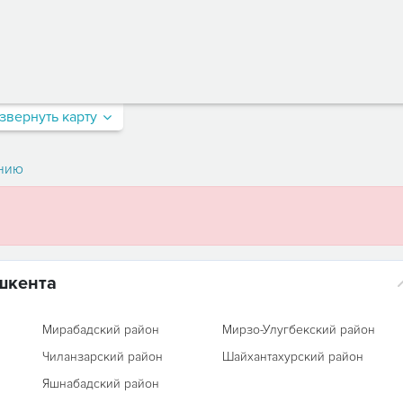
звернуть карту
нию
шкента
Мирабадский район
Мирзо-Улугбекский район
Чиланзарский район
Шайхантахурский район
Яшнабадский район