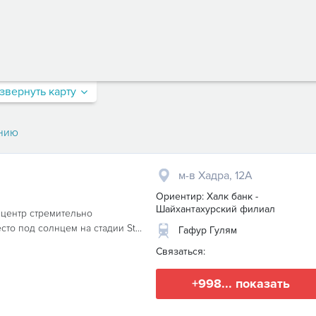
звернуть карту
нию
м-в Хадра, 12А
Ориентир: Халк банк -
Шайхантахурский филиал
 центр стремительно
то под солнцем на стадии St...
Гафур Гулям
Связаться:
+998... показать