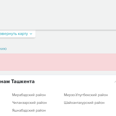
звернуть карту
нию
онам Ташкента
Мирабадский район
Мирзо-Улугбекский район
Чиланзарский район
Шайхантахурский район
Яшнабадский район