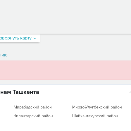
звернуть карту
нию
онам Ташкента
Мирабадский район
Мирзо-Улугбекский район
Чиланзарский район
Шайхантахурский район