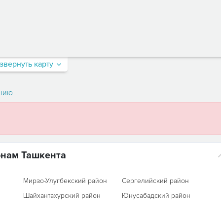
звернуть карту
нию
онам Ташкента
Мирзо-Улугбекский район
Сергелийский район
Шайхантахурский район
Юнусабадский район